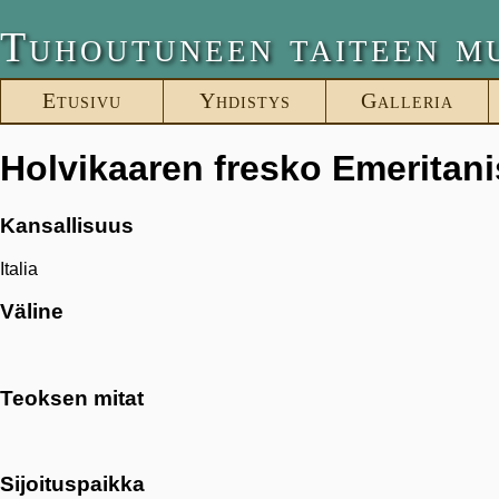
Tuhoutuneen taiteen m
Etusivu
Yhdistys
Galleria
Holvikaaren fresko Emeritani
Kansallisuus
Italia
Väline
Teoksen mitat
Sijoituspaikka