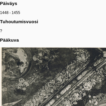
Päiväys
1448 - 1455
Tuhoutumisvuosi
?
Pääkuva