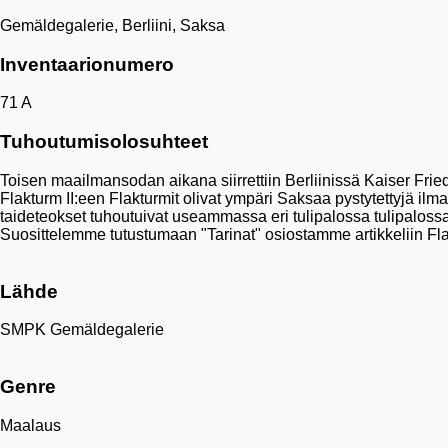
Gemäldegalerie, Berliini, Saksa
Inventaarionumero
71 A
Tuhoutumisolosuhteet
Toisen maailmansodan aikana siirrettiin Berliinissä Kaiser Fried
Flakturm II:een Flakturmit olivat ympäri Saksaa pystytettyjä ilm
taideteokset tuhoutuivat useammassa eri tulipalossa tulipalossa 
Suosittelemme tutustumaan "Tarinat" osiostamme artikkeliin Fl
Lähde
SMPK Gemäldegalerie
Genre
Maalaus