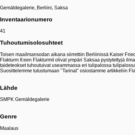
Gemäldegalerie, Berliini, Saksa
Inventaarionumero
41
Tuhoutumisolosuhteet
Toisen maailmansodan aikana siirrettiin Berliinissä Kaiser Fried
Flakturm II:een Flakturmit olivat ympäri Saksaa pystytettyjä ilm
taideteokset tuhoutuivat useammassa eri tulipalossa tulipalossa 
Suosittelemme tutustumaan "Tarinat" osiostamme artikkeliin Fl
Lähde
SMPK Gemäldegalerie
Genre
Maalaus