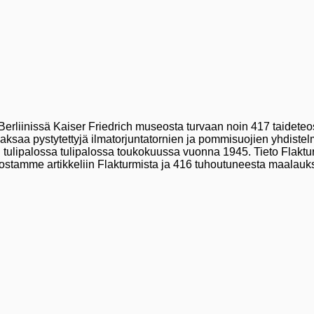
erliinissä Kaiser Friedrich museosta turvaan noin 417 taideteost
Saksaa pystytettyjä ilmatorjuntatornien ja pommisuojien yhdistelm
ulipalossa tulipalossa toukokuussa vuonna 1945. Tieto Flakturm II
ostamme artikkeliin Flakturmista ja 416 tuhoutuneesta maalauk