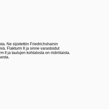
a. Ne sijoitettiin Friedrichshainin
iä. Flakturm II ja sinne varastoidut
 ja taulujen kohtalosta on ristiriitaista.
sesta.