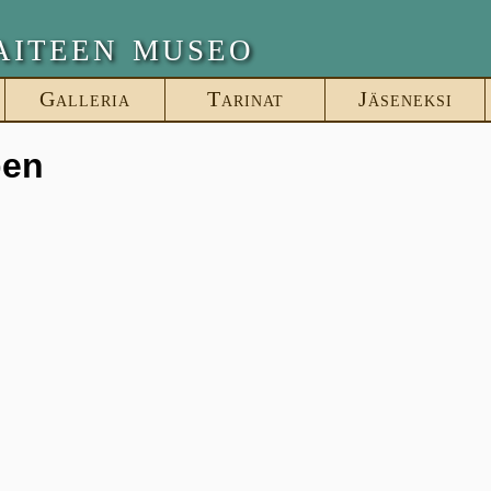
aiteen museo
Galleria
Tarinat
Jäseneksi
ben