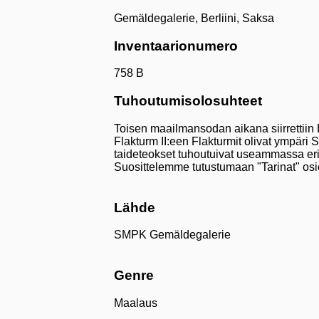
Gemäldegalerie, Berliini, Saksa
Inventaarionumero
758 B
Tuhoutumisolosuhteet
Toisen maailmansodan aikana siirrettiin B
Flakturm II:een Flakturmit olivat ympäri 
taideteokset tuhoutuivat useammassa eri t
Suosittelemme tutustumaan "Tarinat" osi
Lähde
SMPK Gemäldegalerie
Genre
Maalaus