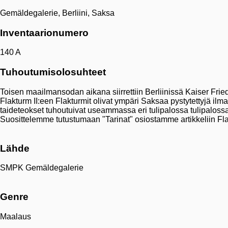
Gemäldegalerie, Berliini, Saksa
Inventaarionumero
140 A
Tuhoutumisolosuhteet
Toisen maailmansodan aikana siirrettiin Berliinissä Kaiser Fried
Flakturm II:een Flakturmit olivat ympäri Saksaa pystytettyjä ilm
taideteokset tuhoutuivat useammassa eri tulipalossa tulipalossa 
Suosittelemme tutustumaan "Tarinat" osiostamme artikkeliin Fl
Lähde
SMPK Gemäldegalerie
Genre
Maalaus