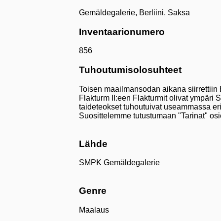
Gemäldegalerie, Berliini, Saksa
Inventaarionumero
856
Tuhoutumisolosuhteet
Toisen maailmansodan aikana siirrettiin B
Flakturm II:een Flakturmit olivat ympäri 
taideteokset tuhoutuivat useammassa eri t
Suosittelemme tutustumaan "Tarinat" osi
Lähde
SMPK Gemäldegalerie
Genre
Maalaus