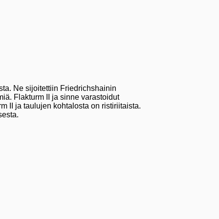
a. Ne sijoitettiin Friedrichshainin
iä. Flakturm II ja sinne varastoidut
 ja taulujen kohtalosta on ristiriitaista.
sesta.