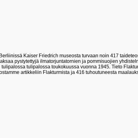
erliinissä Kaiser Friedrich museosta turvaan noin 417 taideteost
Saksaa pystytettyjä ilmatorjuntatornien ja pommisuojien yhdistelm
ulipalossa tulipalossa toukokuussa vuonna 1945. Tieto Flakturm II
ostamme artikkeliin Flakturmista ja 416 tuhoutuneesta maalauk