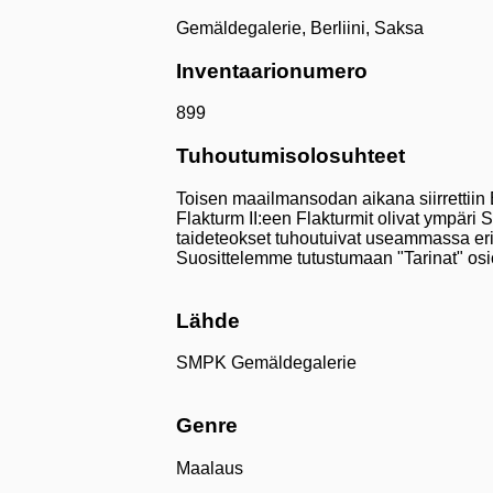
Gemäldegalerie, Berliini, Saksa
Inventaarionumero
899
Tuhoutumisolosuhteet
Toisen maailmansodan aikana siirrettiin B
Flakturm II:een Flakturmit olivat ympäri 
taideteokset tuhoutuivat useammassa eri t
Suosittelemme tutustumaan "Tarinat" osi
Lähde
SMPK Gemäldegalerie
Genre
Maalaus