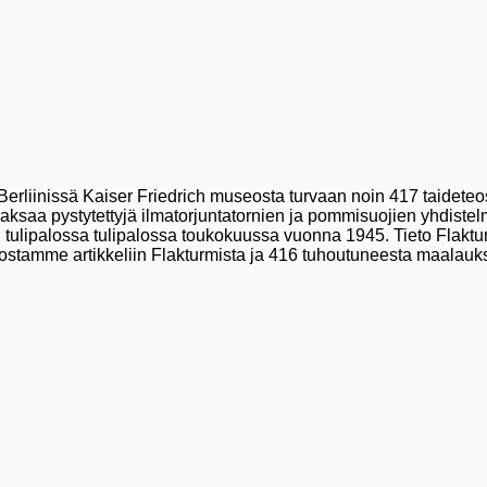
erliinissä Kaiser Friedrich museosta turvaan noin 417 taideteost
Saksaa pystytettyjä ilmatorjuntatornien ja pommisuojien yhdistelm
ulipalossa tulipalossa toukokuussa vuonna 1945. Tieto Flakturm II
ostamme artikkeliin Flakturmista ja 416 tuhoutuneesta maalauk