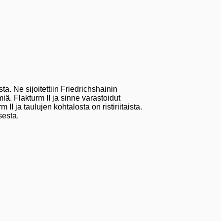
a. Ne sijoitettiin Friedrichshainin
iä. Flakturm II ja sinne varastoidut
 ja taulujen kohtalosta on ristiriitaista.
sesta.