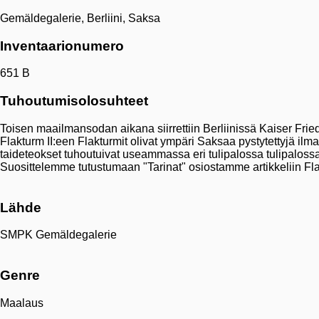
Gemäldegalerie, Berliini, Saksa
Inventaarionumero
651 B
Tuhoutumisolosuhteet
Toisen maailmansodan aikana siirrettiin Berliinissä Kaiser Fried
Flakturm II:een Flakturmit olivat ympäri Saksaa pystytettyjä ilm
taideteokset tuhoutuivat useammassa eri tulipalossa tulipalossa 
Suosittelemme tutustumaan "Tarinat" osiostamme artikkeliin Fl
Lähde
SMPK Gemäldegalerie
Genre
Maalaus