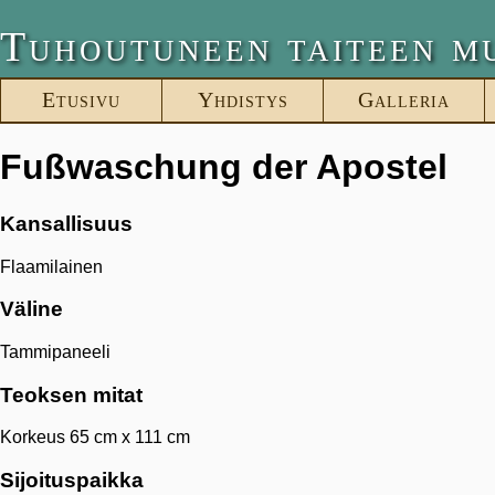
Tuhoutuneen taiteen m
Etusivu
Yhdistys
Galleria
Fußwaschung der Apostel
Kansallisuus
Flaamilainen
Väline
Tammipaneeli
Teoksen mitat
Korkeus 65 cm x 111 cm
Sijoituspaikka