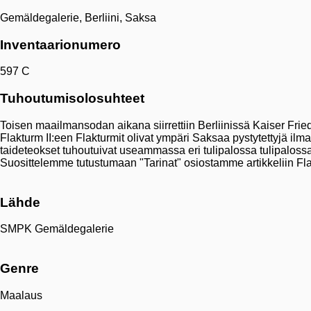
Gemäldegalerie, Berliini, Saksa
Inventaarionumero
597 C
Tuhoutumisolosuhteet
Toisen maailmansodan aikana siirrettiin Berliinissä Kaiser Fried
Flakturm II:een Flakturmit olivat ympäri Saksaa pystytettyjä ilm
taideteokset tuhoutuivat useammassa eri tulipalossa tulipalossa 
Suosittelemme tutustumaan "Tarinat" osiostamme artikkeliin Fl
Lähde
SMPK Gemäldegalerie
Genre
Maalaus