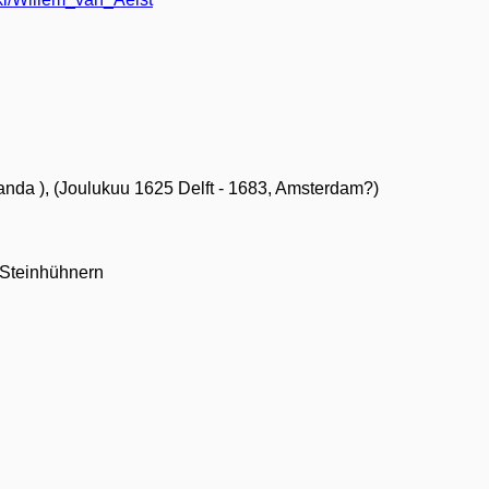
landa ), (Joulukuu 1625 Delft - 1683, Amsterdam?)
d Steinhühnern