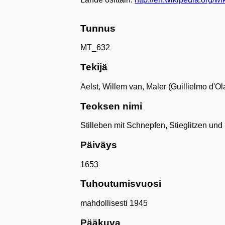
Tunnus
MT_632
Tekijä
Aelst, Willem van, Maler (Guillielmo d'O
Teoksen nimi
Stilleben mit Schnepfen, Stieglitzen un
Päiväys
1653
Tuhoutumisvuosi
mahdollisesti 1945
Pääkuva