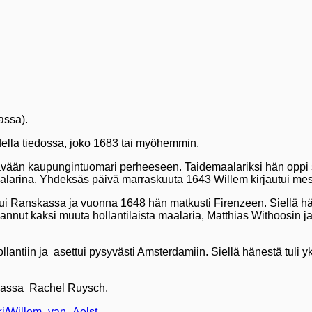
assa).
della tiedossa, joko 1683 tai myöhemmin.
ttävään kaupungintuomari perheeseen. Taidemaalariksi hän opp
alarina. Yhdeksäs päivä marraskuuta 1643 Willem kirjautui mest
i Ranskassa ja vuonna 1648 hän matkusti Firenzeen. Siellä hän
annut kaksi muuta hollantilaista maalaria, Matthias Withoosin 
antiin ja asettui pysyvästi Amsterdamiin. Siellä hänestä tuli 
muassa
Rachel Ruysch.
iki/Willem_van_Aelst