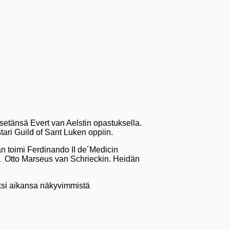
i setänsä
Evert van Aelstin opastuksella.
ari Guild of Sant Luken oppiin.
 toimi Ferdinando II de´Medicin
ja Otto Marseus van Schrieckin. Heidän
yksi aikansa näkyvimmistä