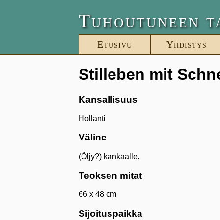
Tuhoutuneen t
Etusivu
Yhdistys
Stilleben mit Schn
Kansallisuus
Hollanti
Väline
(Öljy?) kankaalle.
Teoksen mitat
66 x 48 cm
Sijoituspaikka