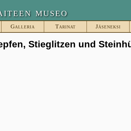
aiteen museo
Galleria
Tarinat
Jäseneksi
epfen, Stieglitzen und Stein