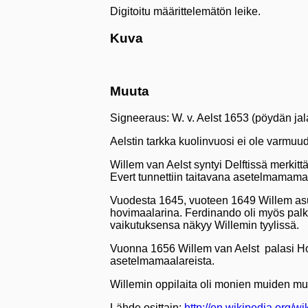
Digitoitu määrittelemätön leike.
Kuva
Muuta
Signeeraus: W. v. Aelst 1653 (pöydän jal
Aelstin tarkka kuolinvuosi ei ole varmuu
Willem van Aelst syntyi Delftissä merki
Evert tunnettiin taitavana asetelmamama
Vuodesta 1645, vuoteen 1649 Willem asu
hovimaalarina. Ferdinando oli myös palk
vaikutuksensa näkyy Willemin tyylissä.
Vuonna 1656 Willem van Aelst palasi Holl
asetelmamaalareista.
Willemin oppilaita oli monien muiden 
Lähde osittain:
http://en.wikipedia.org/w