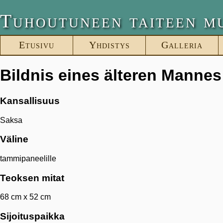
Tuhoutuneen taiteen m
Etusivu
Yhdistys
Galleria
Bildnis eines älteren Mannes
Kansallisuus
Saksa
Väline
tammipaneelille
Teoksen mitat
68 cm x 52 cm
Sijoituspaikka