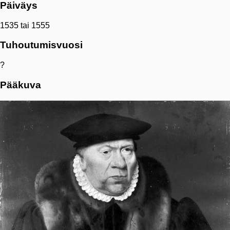
Päiväys
1535 tai 1555
Tuhoutumisvuosi
?
Pääkuva