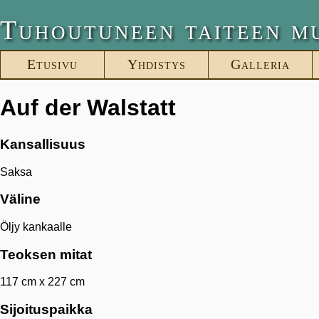
Tuhoutuneen taiteen m
Etusivu
Yhdistys
Galleria
Auf der Walstatt
Kansallisuus
Saksa
Väline
Öljy kankaalle
Teoksen mitat
117 cm x 227 cm
Sijoituspaikka